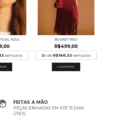
PICAL AZUL
BUCKET RED
9,00
R$499,00
33
sem juros
3
x de
R$166,33
sem juros
FEITAS A MÃO
PEÇAS ENVIADAS EM ATÉ 15 DIAS
ÚTEIS