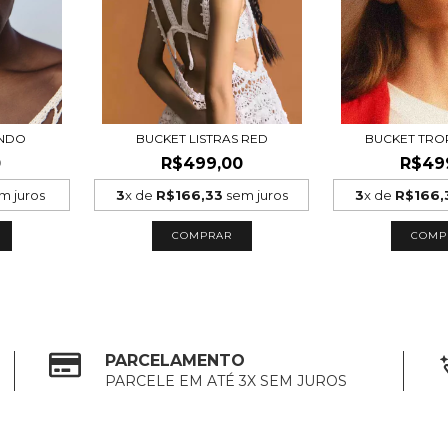
UNDO
BUCKET LISTRAS RED
BUCKET TRO
0
R$499,00
R$49
m juros
3
x de
R$166,33
sem juros
3
x de
R$166,
PARCELAMENTO
PARCELE EM ATÉ 3X SEM JUROS