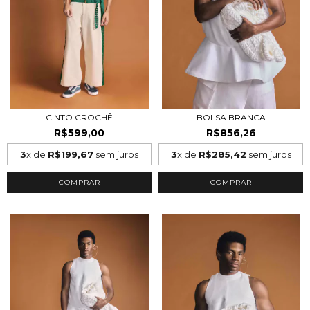
CINTO CROCHÊ
BOLSA BRANCA
R$599,00
R$856,26
3
x de
R$199,67
sem juros
3
x de
R$285,42
sem juros