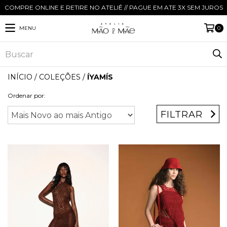
COMPRE ONLINE E RETIRE NO ATELIÊ // PAGUE EM ATE 3X SEM JUROS
MENU
0
INÍCIO
/
COLEÇÕES
/
ÍYAMÍS
Ordenar por:
FILTRAR