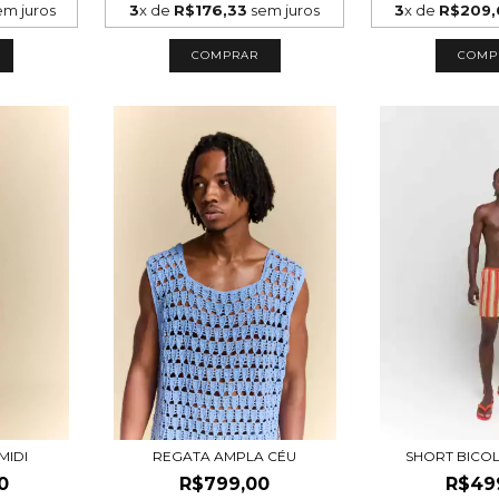
m juros
3
x de
R$176,33
sem juros
3
x de
R$209,
COMPRAR
COMP
MIDI
REGATA AMPLA CÉU
SHORT BICO
0
R$799,00
R$49