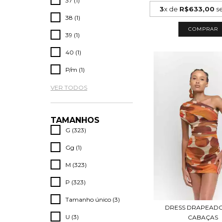
37 (1)
3
x de
R$633,00
se
38 (1)
COMPRAR
39 (1)
40 (1)
P/m (1)
VER TODOS
TAMANHOS
G (323)
Gg (1)
M (323)
P (323)
Tamanho único (3)
DRESS DRAPEADO
U (3)
CABAÇAS