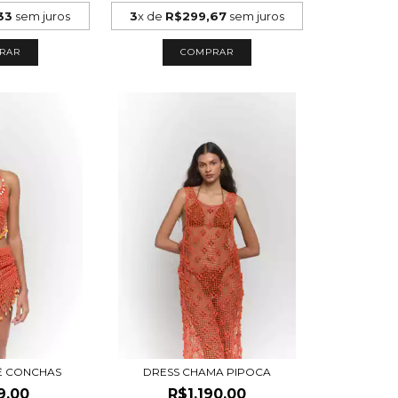
33
sem juros
3
x de
R$299,67
sem juros
RAR
COMPRAR
Ê CONCHAS
DRESS CHAMA PIPOCA
9,00
R$1.190,00