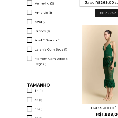
3
x de
R$263,00
se
Vermelho (2)
Amarelo (1)
Azul (2)
Branco (1)
Azul E Branco (1)
Laranja Com Bege (1)
Marrom Com Verde E
Bege (1)
TAMANHO
34 (1)
35 (1)
DRESS ROLOTÊ 
36 (1)
R$1.899,0