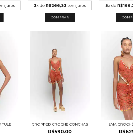
m juros
3
x de
R$266,33
sem juros
3
x de
R$166,
COMPRAR
COMP
 TULE
CROPPED CROCHÊ CONCHAS
SAIA CROCH
R$590,00
R$62