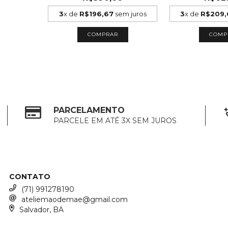
3
x de
R$196,67
sem juros
3
x de
R$209,
COMPRAR
COMP
PARCELAMENTO
PARCELE EM ATÉ 3X SEM JUROS
CONTATO
(71) 991278190
ateliemaodemae@gmail.com
Salvador, BA