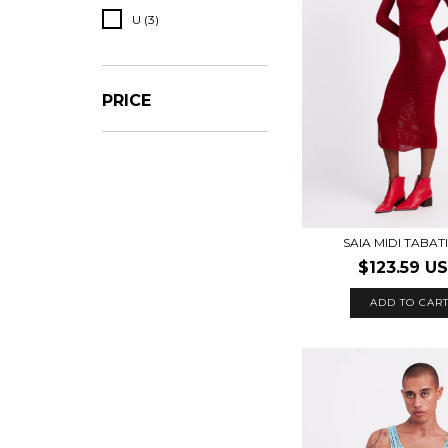
U (3)
PRICE
SAIA MIDI TABA
$123.59 U
ADD TO CAR