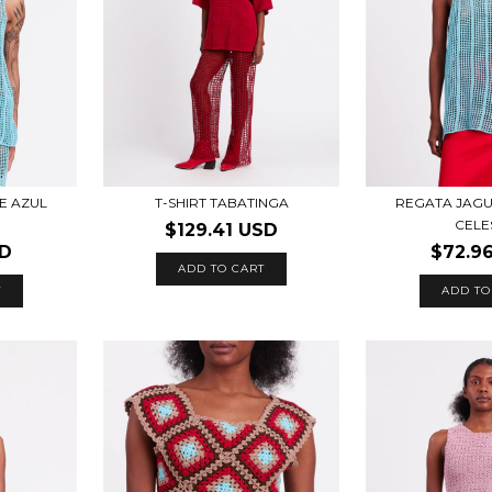
E AZUL
T-SHIRT TABATINGA
REGATA JAGU
CELE
$129.41 USD
SD
$72.9
ADD TO CART
T
ADD TO