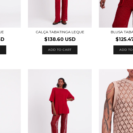
UE
CALÇA TABATINGA LEQUE
BLUSA TAB
SD
$138.60 USD
$125.4
T
ADD TO CART
ADD TO