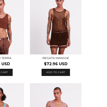
 TERRA
REGATA MANGUE
8 USD
$72.96 USD
 CART
ADD TO CART