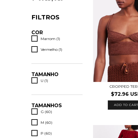
FILTROS
COR
Marrom (1)
Vermelho (1)
TAMANHO
U (1)
CROPPED TER
$72.96 U
TAMANHOS
ADD TO CAR
G (60)
M (60)
P (60)