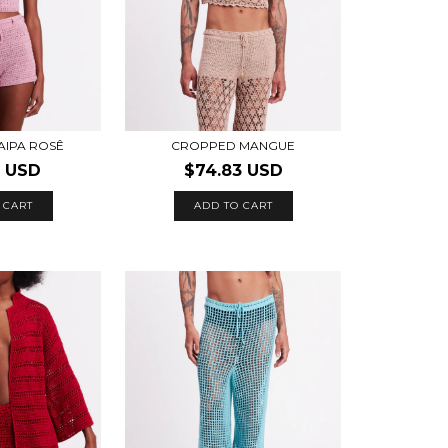
AIPA ROSÊ
CROPPED MANGUE
1 USD
$74.83 USD
 CART
ADD TO CART