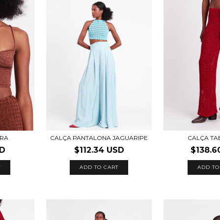
RA
CALÇA PANTALONA JAGUARIPE
CALÇA TA
SD
$112.34 USD
$138.6
T
ADD TO CART
ADD TO