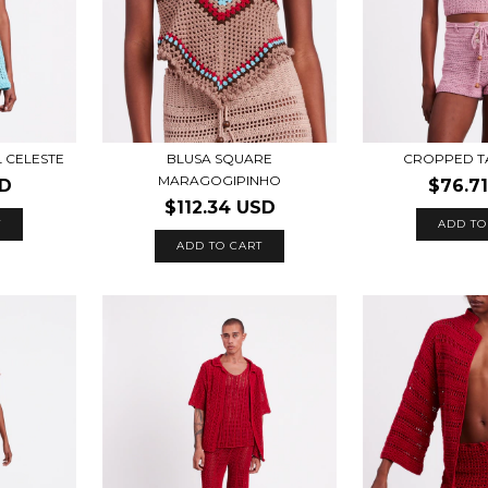
 CELESTE
BLUSA SQUARE
CROPPED T
MARAGOGIPINHO
SD
$76.7
$112.34 USD
T
ADD TO
ADD TO CART