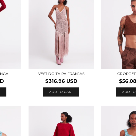
TINGA
VESTIDO TAIPA FRANJAS
CROPPED
SD
$316.96 USD
$56.0
T
ADD TO CART
ADD TO