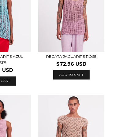
ARIPE AZUL
REGATA JAGUARIPE ROSÊ
STE
$72.96 USD
6 USD
ADD TO CART
 CART