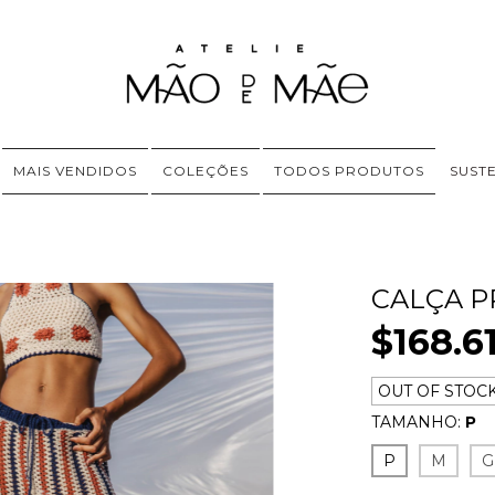
MAIS VENDIDOS
COLEÇÕES
TODOS PRODUTOS
SUST
CALÇA 
$168.6
OUT OF STOC
TAMANHO:
P
P
M
G