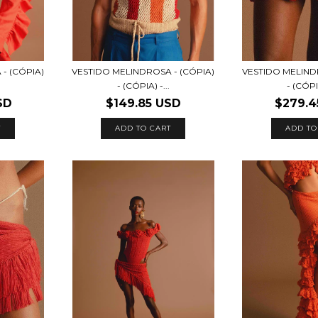
- (CÓPIA)
VESTIDO MELINDROSA - (CÓPIA)
VESTIDO MELIND
- (CÓPIA) -...
- (CÓPIA
SD
$149.85 USD
$279.4
T
ADD TO CART
ADD TO