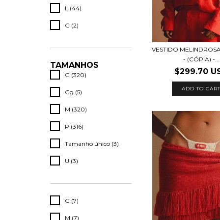
L (44)
G (2)
VESTIDO MELINDROSA 
- (CÓPIA) -...
TAMANHOS
$299.70 U
G (320)
ADD TO CAR
Gg (5)
M (320)
P (316)
Tamanho único (3)
U (3)
G (7)
M (7)