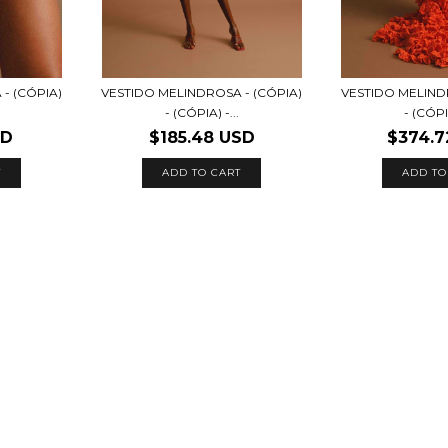
- (CÓPIA)
VESTIDO MELINDROSA - (CÓPIA)
VESTIDO MELIND
- (CÓPIA) -...
- (CÓPIA
SD
$185.48 USD
$374.7
T
ADD TO CART
ADD TO