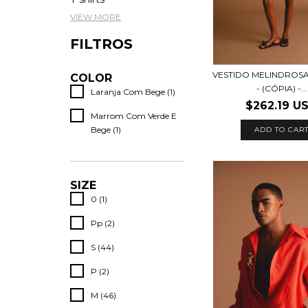
VIEW MORE
FILTROS
VESTIDO MELINDROSA 
COLOR
- (CÓPIA) -...
Laranja Com Bege (1)
$262.19 U
Marrom Com Verde E
Bege (1)
ADD TO CAR
SIZE
0 (1)
Pp (2)
S (44)
P (2)
M (46)