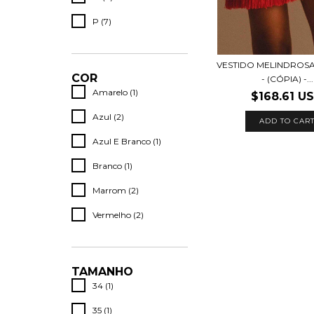
P (7)
VESTIDO MELINDROSA 
COR
- (CÓPIA) -...
Amarelo (1)
$168.61 U
Azul (2)
ADD TO CAR
Azul E Branco (1)
Branco (1)
Marrom (2)
Vermelho (2)
TAMANHO
34 (1)
35 (1)