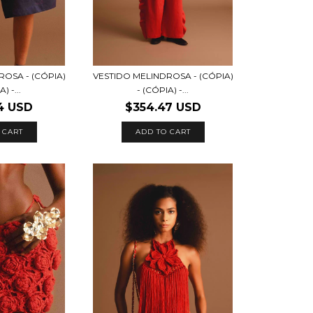
ROSA - (CÓPIA)
VESTIDO MELINDROSA - (CÓPIA)
) -...
- (CÓPIA) -...
4 USD
$354.47 USD
 CART
ADD TO CART