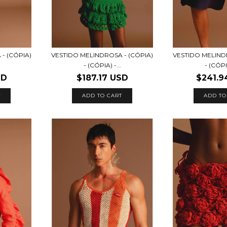
- (CÓPIA)
VESTIDO MELINDROSA - (CÓPIA)
VESTIDO MELIND
- (CÓPIA) -...
- (CÓPIA
SD
$187.17 USD
$241.9
T
ADD TO CART
ADD TO