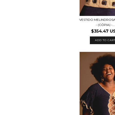
VESTIDO MELINDROSA 
- (CÓPIA) -...
$354.47 U
ADD TO CAR