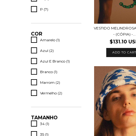
P (7)
VESTIDO MELINDROSA 
COR
- (CÓPIA) -...
Amarelo (1)
$131.10 U
Azul (2)
ADD TO CAR
Azul E Branco (1)
Branco (1)
Marrom (2)
Vermelho (2)
TAMANHO
34 (1)
35 (1)