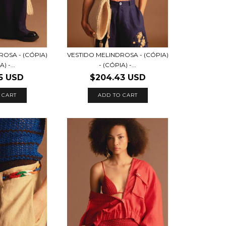
ROSA - (CÓPIA)
VESTIDO MELINDROSA - (CÓPIA)
) -...
- (CÓPIA) -...
5 USD
$204.43 USD
 CART
ADD TO CART