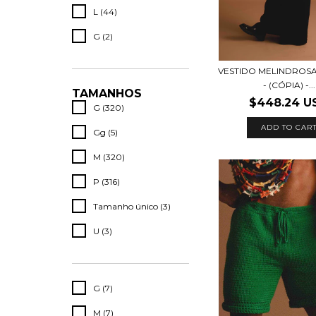
L (44)
G (2)
VESTIDO MELINDROSA 
- (CÓPIA) -...
TAMANHOS
$448.24 U
G (320)
ADD TO CAR
Gg (5)
M (320)
P (316)
Tamanho único (3)
U (3)
G (7)
M (7)