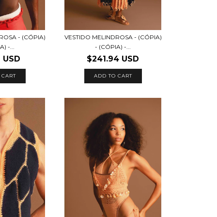
ROSA - (CÓPIA)
VESTIDO MELINDROSA - (CÓPIA)
) -...
- (CÓPIA) -...
9 USD
$241.94 USD
 CART
ADD TO CART