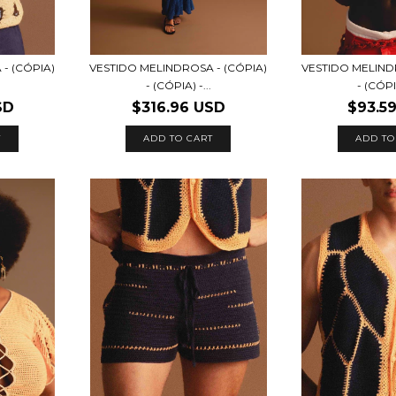
- (CÓPIA)
VESTIDO MELINDROSA - (CÓPIA)
VESTIDO MELIND
- (CÓPIA) -...
- (CÓPIA
SD
$316.96 USD
$93.5
T
ADD TO CART
ADD TO