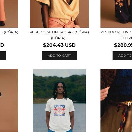
- (CÓPIA)
VESTIDO MELINDROSA - (CÓPIA)
VESTIDO MELIND
- (CÓPIA) -...
- (CÓPIA
SD
$204.43 USD
$280.9
T
ADD TO CART
ADD TO