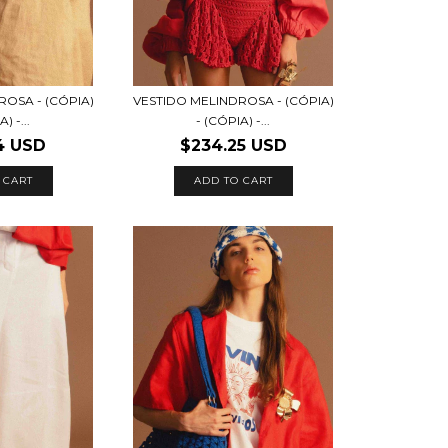
ROSA - (CÓPIA)
VESTIDO MELINDROSA - (CÓPIA)
) -...
- (CÓPIA) -...
4 USD
$234.25 USD
ADD TO CART