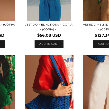
- (CÓPIA)
VESTIDO MELINDROSA - (CÓPIA)
VESTIDO MELIND
- (CÓPIA) -...
- (CÓPIA
SD
$56.08 USD
$127.3
T
ADD TO CART