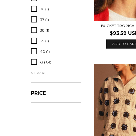
36 (1)
37 (1)
BUCKET TROPICAL
38 (1)
$93.59 U
39 (1)
40 (1)
G (181)
VIEW ALL
PRICE