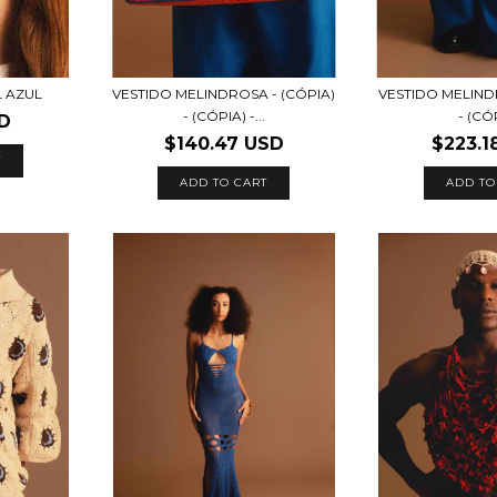
 AZUL
VESTIDO MELINDROSA - (CÓPIA)
VESTIDO MELIND
- (CÓPIA) -...
- (CÓ
SD
$140.47 USD
$223.1
ADD TO