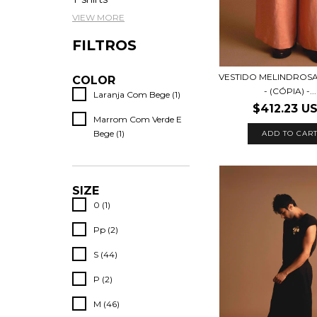
VIEW MORE
FILTROS
VESTIDO MELINDROSA 
COLOR
- (CÓPIA) -...
Laranja Com Bege (1)
$412.23 U
Marrom Com Verde E
Bege (1)
ADD TO CAR
SIZE
0 (1)
Pp (2)
S (44)
P (2)
M (46)