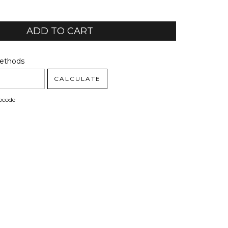
code:
CHANGE ZIPCODE
Methods
CALCULATE
pcode