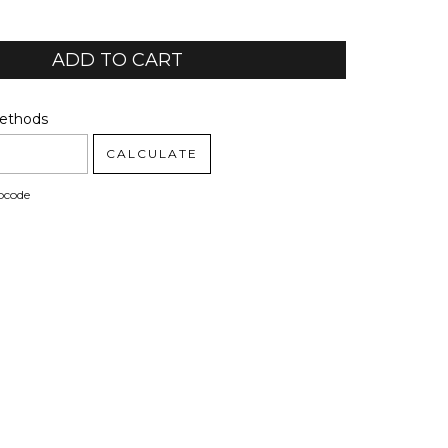
code:
CHANGE ZIPCODE
Methods
CALCULATE
pcode