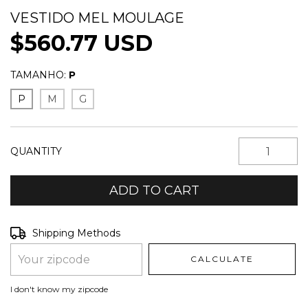
VESTIDO MEL MOULAGE
$560.77 USD
TAMANHO:
P
P
M
G
QUANTITY
Shipping for zipcode:
CHANGE ZIPCODE
Shipping Methods
CALCULATE
I don't know my zipcode