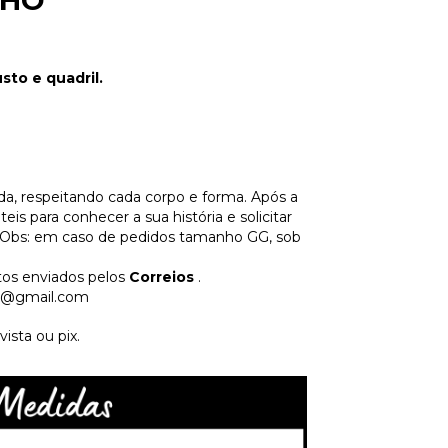
NHO
to e quadril.
a, respeitando cada corpo e forma. Após a
s para conhecer a sua história e solicitar
 Obs: em caso de pedidos tamanho GG, sob
tos enviados pelos
Correios
.
m@gmail.com
sta ou pix.