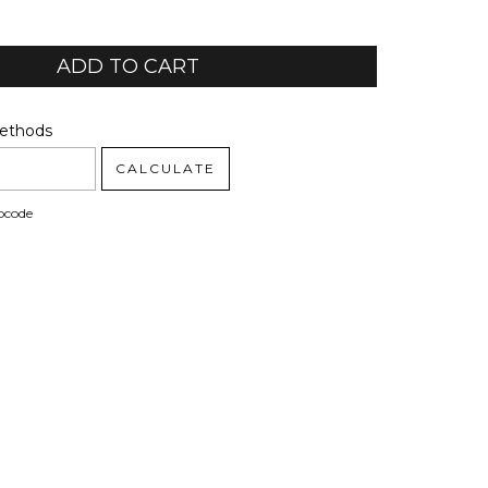
code:
CHANGE ZIPCODE
Methods
CALCULATE
pcode