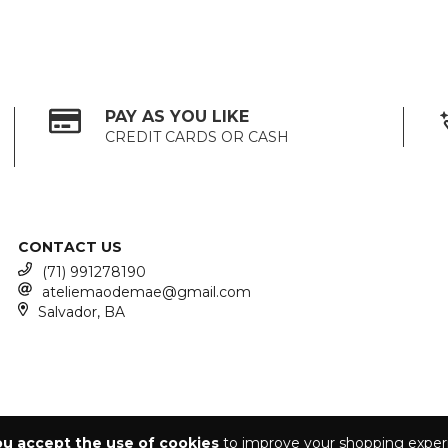
PAY AS YOU LIKE
CREDIT CARDS OR CASH
CONTACT US
(71) 991278190
ateliemaodemae@gmail.com
Salvador, BA
ou accept the use of cookies
to improve your shopping exper