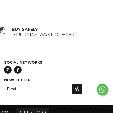
BUY SAFELY
YOUR DATA ALWAYS PROTECTED
SOCIAL NETWORKS
NEWSLETTER
COPYRIGHT ATELIÊ MÃO DE MÃE - 53266887000120 - 2026. ALL RIGHTS RESERVED.
ience.
UNDERSTOOD