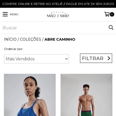
COMPRE ONLINE E RETIRE NO ATELIÊ // PAGUE EM ATE 3X SEM JUROS
MENU
0
INÍCIO
/
COLEÇÕES
/
ABRE CAMINHO
Ordenar por:
FILTRAR