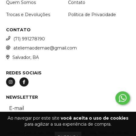
Quem Somos
Contato
Trocas e Devoluções
Política de Privacidade
CONTATO
(71) 991278190
ateliemaodemae@gmail.com
Salvador, BA
REDES SOCIAIS
NEWSLETTER
Ao navegar por este site
você aceita o uso de cookies
para agilizar a sua experiência de compra.
COPYRIGHT ATELIÊ MÃO DE MÃE - 53266887000120 - 2026. TODOS OS DIREITOS