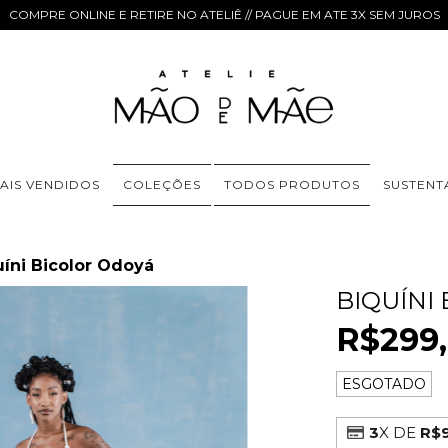
COMPRE ONLINE E RETIRE NO ATELIÊ // PAGUE EM ATE 3X SEM JUROS
AIS VENDIDOS
COLEÇÕES
TODOS PRODUTOS
SUSTENT
uíni Bicolor Odoyá
BIQUÍNI
R$299
ESGOTADO
3
X DE
R$