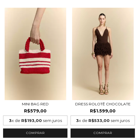
MINI BAG RED
DRESS ROLOTÊ CHOCOLATE
R$579,00
R$1.599,00
3
x de
R$193,00
sem juros
3
x de
R$533,00
sem juros
COMPRAR