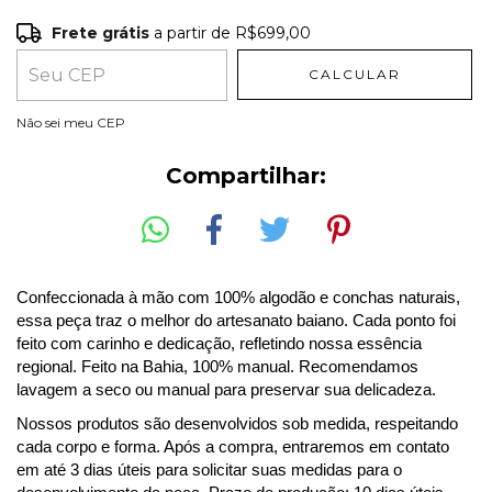
Frete grátis
a partir de
R$699,00
Frete grátis
R$699,00
CALCULAR
Entregas para o CEP:
ALTERAR CEP
Não sei meu CEP
Compartilhar:
Confeccionada à mão com 100% algodão e conchas naturais,
essa peça traz o melhor do artesanato baiano. Cada ponto foi
feito com carinho e dedicação, refletindo nossa essência
regional. Feito na Bahia, 100% manual. Recomendamos
lavagem a seco ou manual para preservar sua delicadeza.
Nossos produtos são desenvolvidos sob medida, respeitando
cada corpo e forma. Após a compra, entraremos em contato
em até 3 dias úteis para solicitar suas medidas para o