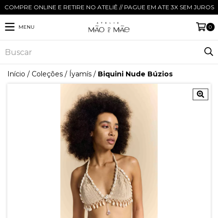
COMPRE ONLINE E RETIRE NO ATELIÊ // PAGUE EM ATE 3X SEM JUROS
MENU
0
Início
/
Coleções
/
Íyamís
/
Biquini Nude Búzios