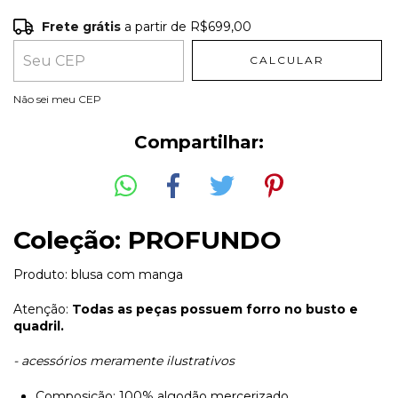
Frete grátis
a partir de
R$699,00
Frete grátis
R$699,00
CALCULAR
Entregas para o CEP:
ALTERAR CEP
Não sei meu CEP
Compartilhar:
Coleção: PROFUNDO
Produto: blusa com manga
Atenção:
Todas as peças possuem forro no busto e
quadril.
- acessórios meramente ilustrativos
Composição: 100% algodão mercerizado.