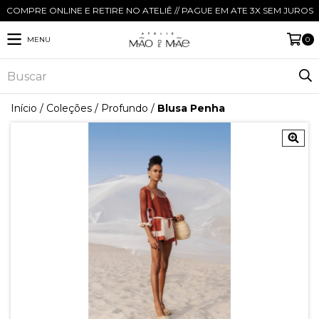
COMPRE ONLINE E RETIRE NO ATELIÊ // PAGUE EM ATE 3X SEM JUROS
MENU
0
Início
/
Coleções
/
Profundo
/
Blusa Penha