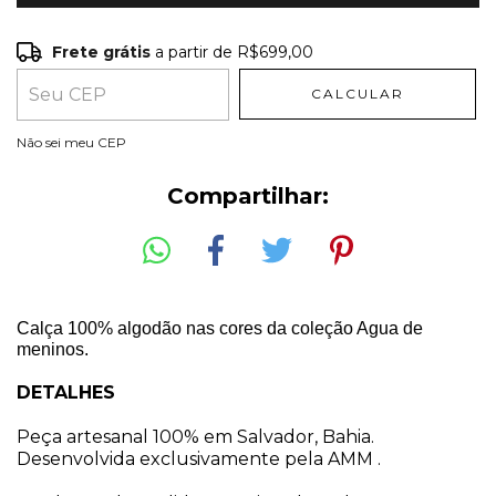
Frete grátis
a partir de
R$699,00
Frete grátis
R$699,00
CALCULAR
Entregas para o CEP:
ALTERAR CEP
Não sei meu CEP
Compartilhar:
Calça 100% algodão nas cores da coleção Agua de
meninos.
DETALHES
Peça artesanal 100% em Salvador, Bahia.
Desenvolvida exclusivamente pela AMM .