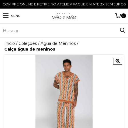
COMPRE ONLINE E RETIRE NO ATELIÊ // PAGUE EM ATE 3X SEM JUROS
MENU
0
Início
/
Coleções
/
Água de Meninos
/
Calça água de meninos