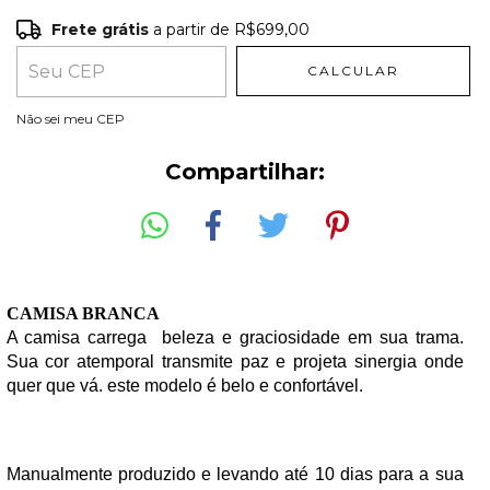
Frete grátis
a partir de
R$699,00
Frete grátis
R$699,00
CALCULAR
Entregas para o CEP:
ALTERAR CEP
Não sei meu CEP
Compartilhar:
CAMISA BRANCA
A camisa carrega  beleza e graciosidade em sua trama. 
Sua cor atemporal transmite paz e projeta sinergia onde 
quer que vá. este modelo é belo e confortável.
Manualmente produzido e levando até 10 dias para a sua 