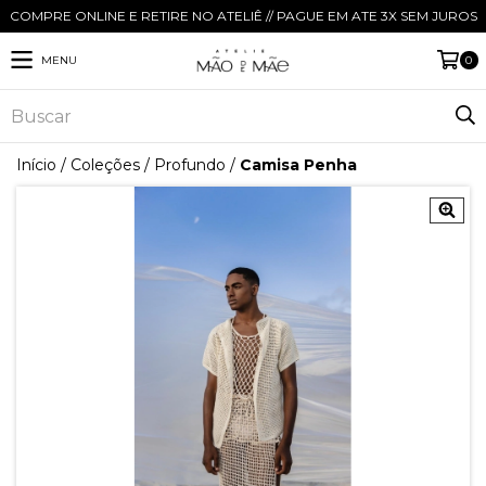
COMPRE ONLINE E RETIRE NO ATELIÊ // PAGUE EM ATE 3X SEM JUROS
MENU
0
Início
/
Coleções
/
Profundo
/
Camisa Penha