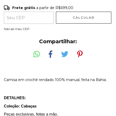
Frete grátis
a partir de
R$699,00
Frete grátis
R$699,00
CALCULAR
Entregas para o CEP:
ALTERAR CEP
Não sei meu CEP
Compartilhar:
Camisa em crochê rendado 100% manual, feita na Bahia.
DETALHES:
Coleção: Cabaças
Peças exclusivas, feitas a mão.