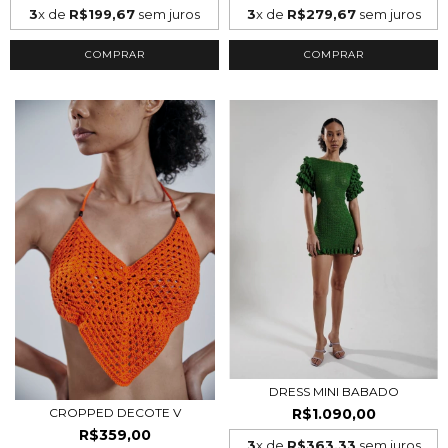
3
x de
R$199,67
sem juros
3
x de
R$279,67
sem juros
COMPRAR
COMPRAR
DRESS MINI BABADO
R$1.090,00
CROPPED DECOTE V
R$359,00
3
x de
R$363,33
sem juros