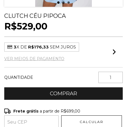
CLUTCH CÉU PIPOCA
R$529,00
3
X DE
R$176,33
SEM JUROS
VER MEIOS DE PAGAMENTO
QUANTIDADE
Frete grátis
a partir de
R$699,00
Frete grátis
R$699,00
CALCULAR