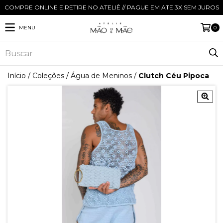
COMPRE ONLINE E RETIRE NO ATELIÊ // PAGUE EM ATE 3X SEM JUROS
MENU
0
Início
/
Coleções
/
Água de Meninos
/
Clutch Céu Pipoca