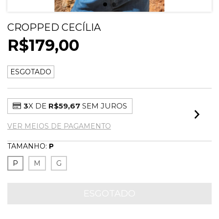
CROPPED CECÍLIA
R$179,00
ESGOTADO
3
X DE
R$59,67
SEM JUROS
VER MEIOS DE PAGAMENTO
TAMANHO:
P
P
M
G