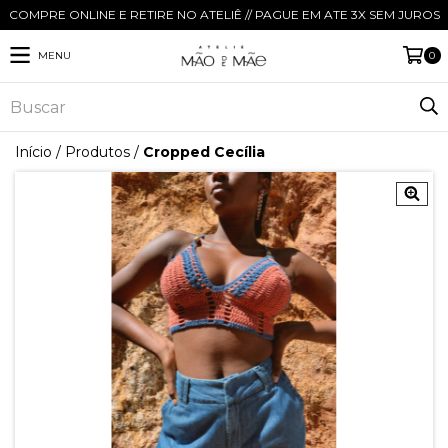
COMPRE ONLINE E RETIRE NO ATELIÊ // PAGUE EM ATE 3X SEM JUROS
MENU
0
Início
/
Produtos
/
Cropped Cecília