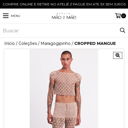
COMPRE ONLINE E RETIRE NO ATELIÊ // PAGUE EM ATE 3X SEM JUROS
MENU
0
Início
/
Coleções
/
Maragogipinho
/
CROPPED MANGUE