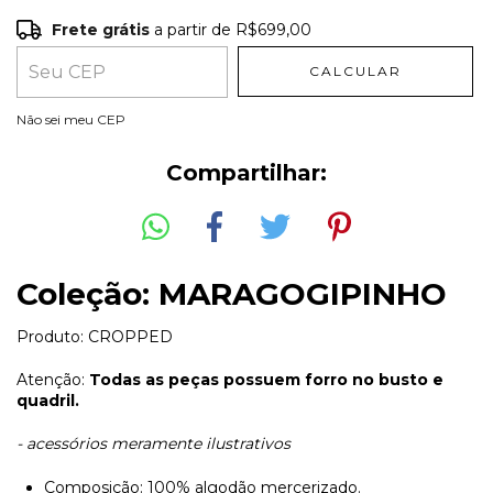
Frete grátis
a partir de
R$699,00
Frete grátis
R$699,00
CALCULAR
Entregas para o CEP:
ALTERAR CEP
Não sei meu CEP
Compartilhar:
Coleção: MARAGOGIPINHO
Produto: CROPPED
Atenção:
Todas as peças possuem forro no busto e
quadril.
- acessórios meramente ilustrativos
Composição: 100% algodão mercerizado.