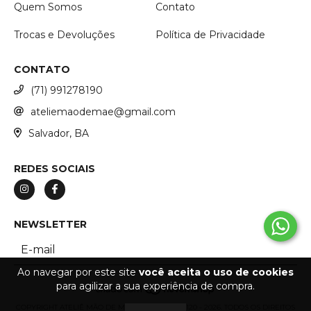
Quem Somos
Contato
Trocas e Devoluções
Política de Privacidade
CONTATO
(71) 991278190
ateliemaodemae@gmail.com
Salvador, BA
REDES SOCIAIS
NEWSLETTER
Ao navegar por este site
você aceita o uso de cookies
para agilizar a sua experiência de compra.
COPYRIGHT ATELIÊ MÃO DE MÃE - 53266887000120 - 2026. TODOS OS DIREITOS