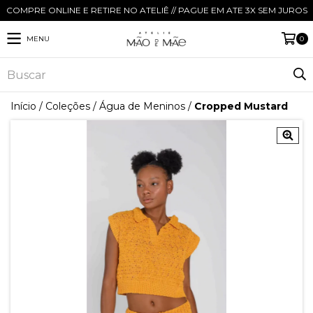
COMPRE ONLINE E RETIRE NO ATELIÊ // PAGUE EM ATE 3X SEM JUROS
MENU
0
Início
/
Coleções
/
Água de Meninos
/
Cropped Mustard