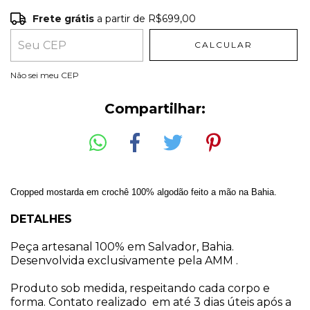
Frete grátis
a partir de
R$699,00
Frete grátis
R$699,00
CALCULAR
Entregas para o CEP:
ALTERAR CEP
Não sei meu CEP
Compartilhar:
Cropped mostarda em crochê 100% algodão feito a mão na Bahia.
DETALHES
Peça artesanal 100% em Salvador, Bahia.
Desenvolvida exclusivamente pela AMM .
Produto sob medida, respeitando cada corpo e
forma. Contato realizado em até 3 dias úteis após a