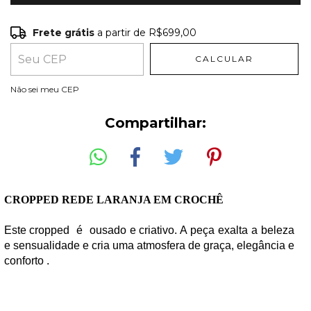
Frete grátis
a partir de
R$699,00
Frete grátis
R$699,00
CALCULAR
Entregas para o CEP:
ALTERAR CEP
Não sei meu CEP
Compartilhar:
CROPPED REDE LARANJA EM CROCHÊ
Este cropped  é  ousado e criativo. A peça exalta a beleza 
e sensualidade e cria uma atmosfera de graça, elegância e 
conforto . 