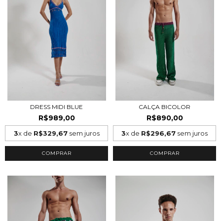
DRESS MIDI BLUE
CALÇA BICOLOR
R$989,00
R$890,00
3
x de
R$329,67
sem juros
3
x de
R$296,67
sem juros
COMPRAR
COMPRAR