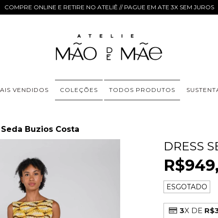
COMPRE ONLINE E RETIRE NO ATELIÊ // PAGUE EM ATE 3X SEM JUROS
AIS VENDIDOS
COLEÇÕES
TODOS PRODUTOS
SUSTENT
 Seda Buzios Costa
DRESS S
R$949
ESGOTADO
3
X DE
R$3