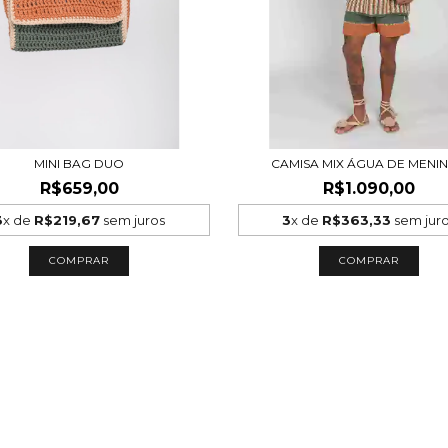
MINI BAG DUO
CAMISA MIX ÁGUA DE MENI
R$659,00
R$1.090,00
3
x de
R$219,67
sem juros
3
x de
R$363,33
sem jur
COMPRAR