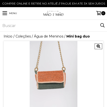
COMPRE ONLINE E RETIRE NO ATELIÊ // PAGUE EM ATE 3X SEM JUROS
MENU
0
Início
/
Coleções
/
Água de Meninos
/
Mini bag duo