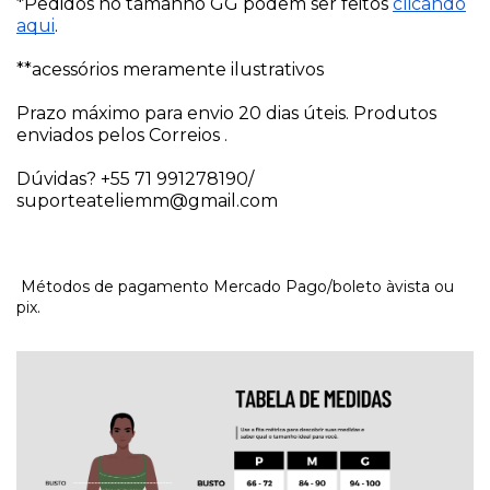
*Pedidos no tamanho GG podem ser feitos
clicando
aqui
.
**acessórios meramente ilustrativos
Prazo máximo para envio 20 dias úteis. Produtos
enviados pelos Correios .
Dúvidas? +55 71 991278190/
suporteateliemm@gmail.com
Métodos de pagamento Mercado Pago/boleto àvista ou
pix.