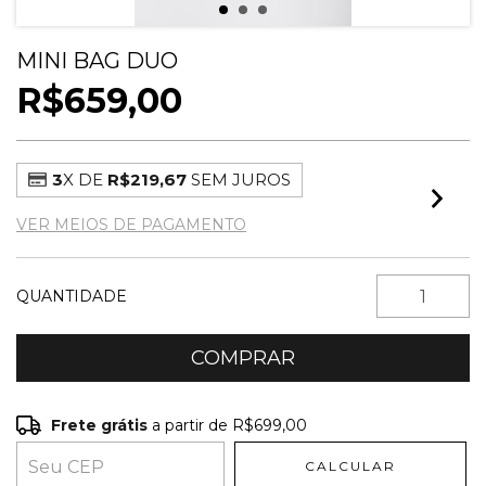
MINI BAG DUO
R$659,00
3
X DE
R$219,67
SEM JUROS
VER MEIOS DE PAGAMENTO
QUANTIDADE
Frete grátis
a partir de
R$699,00
Frete grátis
R$699,00
CALCULAR