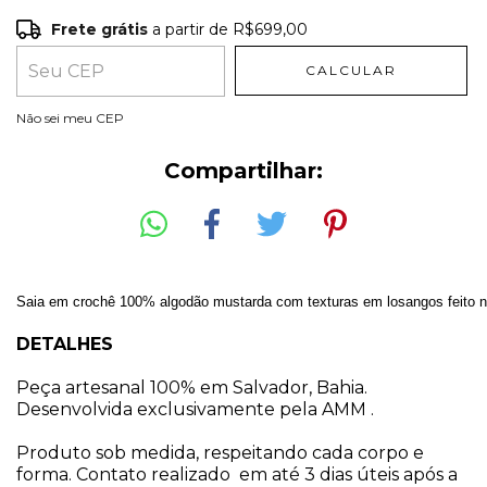
Frete grátis
a partir de
R$699,00
Frete grátis
R$699,00
CALCULAR
Entregas para o CEP:
ALTERAR CEP
Não sei meu CEP
Compartilhar:
Saia em crochê 100% algodão mustarda com texturas em losangos feito n
DETALHES
Peça artesanal 100% em Salvador, Bahia.
Desenvolvida exclusivamente pela AMM .
Produto sob medida, respeitando cada corpo e
forma. Contato realizado em até 3 dias úteis após a