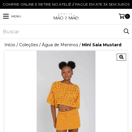
COMPRE ONLINE E RETIRE NO ATELIÊ // PAGUE EM ATE 3X SEM JUROS
MENU
0
Início
/
Coleções
/
Água de Meninos
/
Mini Saia Mustard