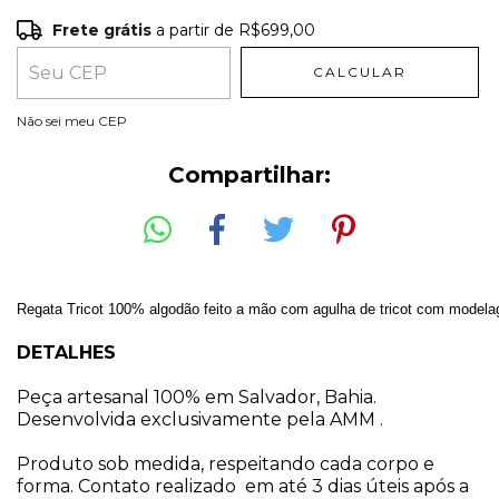
Frete grátis
a partir de
R$699,00
Frete grátis
R$699,00
CALCULAR
Entregas para o CEP:
ALTERAR CEP
Não sei meu CEP
Compartilhar:
Regata Tricot 100% algodão feito a mão com agulha de tricot com modelag
DETALHES
Peça artesanal 100% em Salvador, Bahia.
Desenvolvida exclusivamente pela AMM .
Produto sob medida, respeitando cada corpo e
forma. Contato realizado em até 3 dias úteis após a