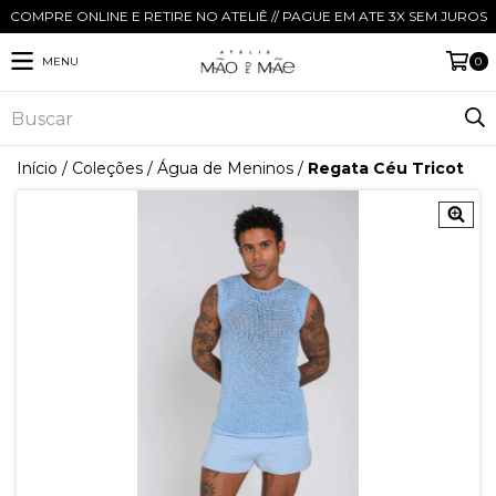
COMPRE ONLINE E RETIRE NO ATELIÊ // PAGUE EM ATE 3X SEM JUROS
MENU
0
Início
/
Coleções
/
Água de Meninos
/
Regata Céu Tricot