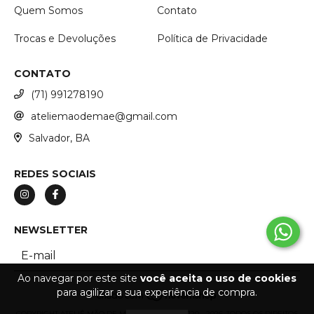
Quem Somos
Contato
Trocas e Devoluções
Política de Privacidade
CONTATO
(71) 991278190
ateliemaodemae@gmail.com
Salvador, BA
REDES SOCIAIS
NEWSLETTER
Ao navegar por este site
você aceita o uso de cookies
para agilizar a sua experiência de compra.
COPYRIGHT ATELIÊ MÃO DE MÃE - 53266887000120 - 2026. TODOS OS DIREITOS