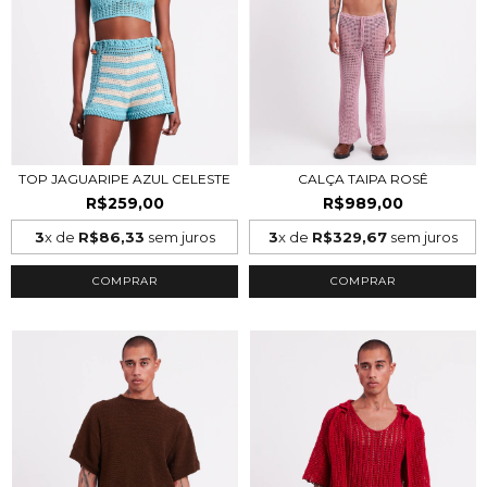
TOP JAGUARIPE AZUL CELESTE
CALÇA TAIPA ROSÊ
R$259,00
R$989,00
3
x de
R$86,33
sem juros
3
x de
R$329,67
sem juros
COMPRAR
COMPRAR