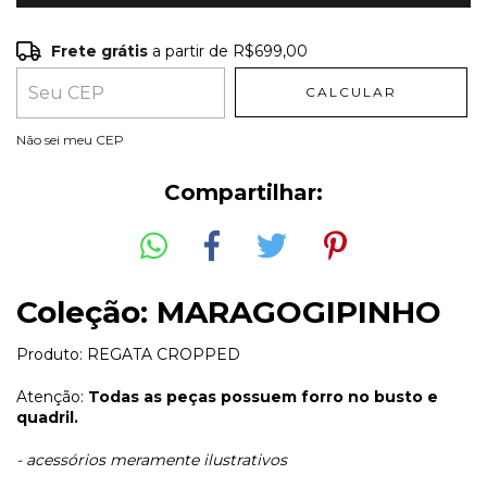
Frete grátis
a partir de
R$699,00
Frete grátis
R$699,00
CALCULAR
Entregas para o CEP:
ALTERAR CEP
Não sei meu CEP
Compartilhar:
Coleção: MARAGOGIPINHO
Produto: REGATA CROPPED
Atenção:
Todas as peças possuem forro no busto e
quadril.
- acessórios meramente ilustrativos