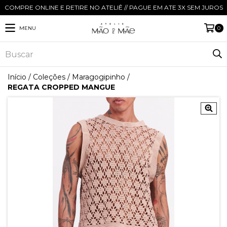
COMPRE ONLINE E RETIRE NO ATELIÊ // PAGUE EM ATE 3X SEM JUROS
MENU
0
Início
/
Coleções
/
Maragogipinho
/
REGATA CROPPED MANGUE