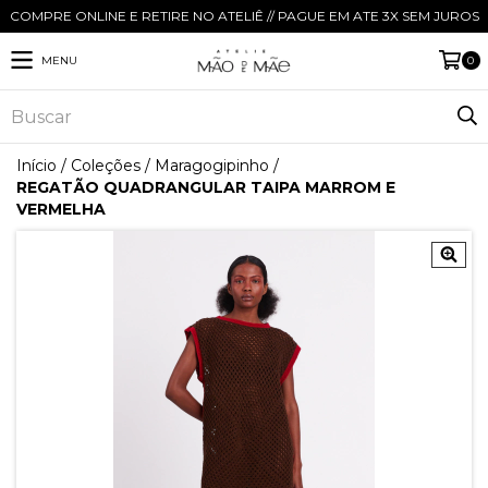
COMPRE ONLINE E RETIRE NO ATELIÊ // PAGUE EM ATE 3X SEM JUROS
MENU
0
Início
/
Coleções
/
Maragogipinho
/
REGATÃO QUADRANGULAR TAIPA MARROM E
VERMELHA