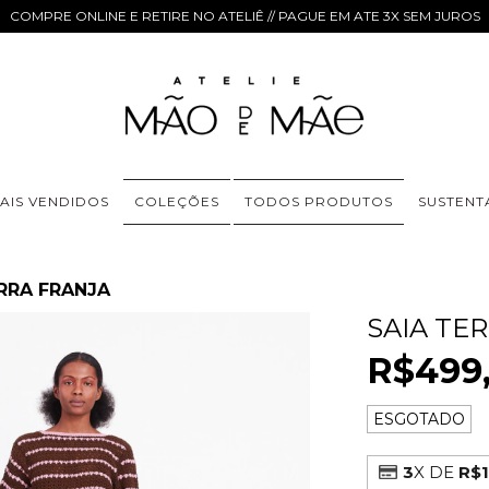
COMPRE ONLINE E RETIRE NO ATELIÊ // PAGUE EM ATE 3X SEM JUROS
AIS VENDIDOS
COLEÇÕES
TODOS PRODUTOS
SUSTENT
RRA FRANJA
SAIA TE
R$499
ESGOTADO
3
X DE
R$1