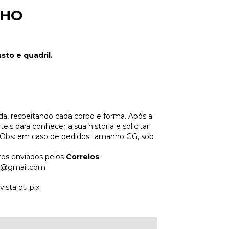
NHO
to e quadril.
a, respeitando cada corpo e forma. Após a
s para conhecer a sua história e solicitar
 Obs: em caso de pedidos tamanho GG, sob
tos enviados pelos
Correios
.
m@gmail.com
sta ou pix.