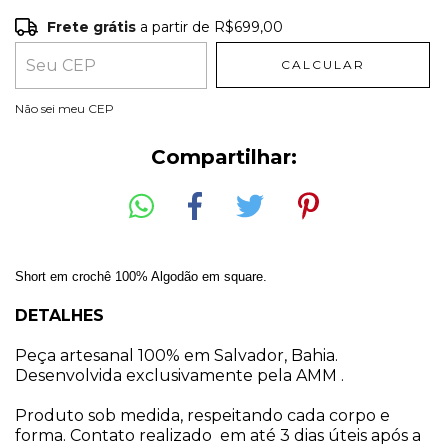
Frete grátis
a partir de
R$699,00
Frete grátis
R$699,00
CALCULAR
Entregas para o CEP:
ALTERAR CEP
Não sei meu CEP
Compartilhar:
Short em crochê 100% Algodão em square.
DETALHES
Peça artesanal 100% em Salvador, Bahia. 
Desenvolvida exclusivamente pela AMM .
Produto sob medida, respeitando cada corpo e 
forma. Contato realizado  em até 3 dias úteis após a 