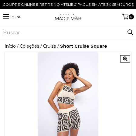
COMPRE ONLINE E RETIRE NO ATELIÊ // PAGUE EM ATE 3X SEM JUROS
MENU
0
Início
/
Coleções
/
Cruise
/
Short Cruise Square