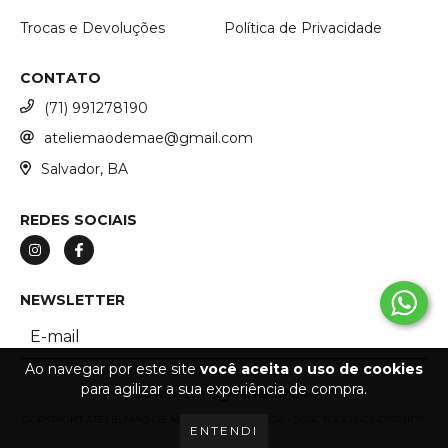
Trocas e Devoluções
Política de Privacidade
CONTATO
(71) 991278190
ateliemaodemae@gmail.com
Salvador, BA
REDES SOCIAIS
NEWSLETTER
Ao navegar por este site
você aceita o uso de cookies
para agilizar a sua experiência de compra.
COPYRIGHT ATELIÊ MÃO DE MÃE - 53266887000120 - 2026. TODOS OS DIREITOS
ENTENDI
RESERVADOS.