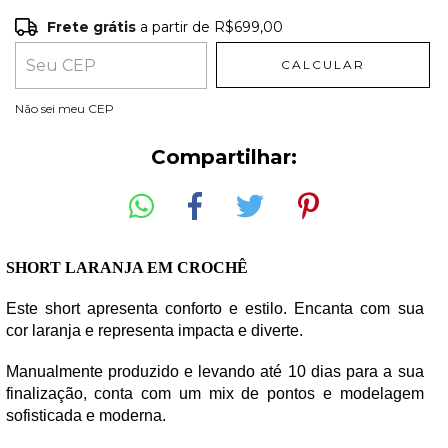
Frete grátis
a partir de
R$699,00
Frete grátis
R$699,00
CALCULAR
Entregas para o CEP:
ALTERAR CEP
Não sei meu CEP
Compartilhar:
SHORT LARANJA EM CROCHÊ 
Este short apresenta conforto e estilo. Encanta com sua 
cor laranja e representa impacta e diverte.
Manualmente produzido e levando até 10 dias para a sua 
finalização, conta com um mix de pontos e modelagem 
sofisticada e moderna.