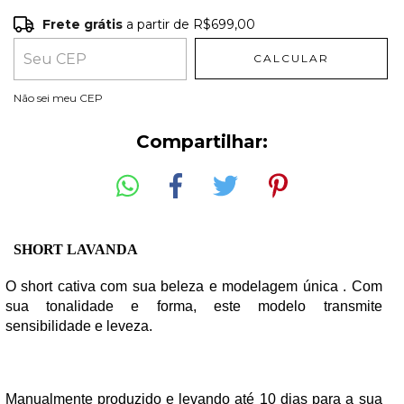
Frete grátis
a partir de
R$699,00
Frete grátis
R$699,00
CALCULAR
Entregas para o CEP:
ALTERAR CEP
Não sei meu CEP
Compartilhar:
SHORT LAVANDA
O short cativa com sua beleza e modelagem única . Com 
sua tonalidade e forma, este modelo transmite 
sensibilidade e leveza. 
Manualmente produzido e levando até 10 dias para a sua 