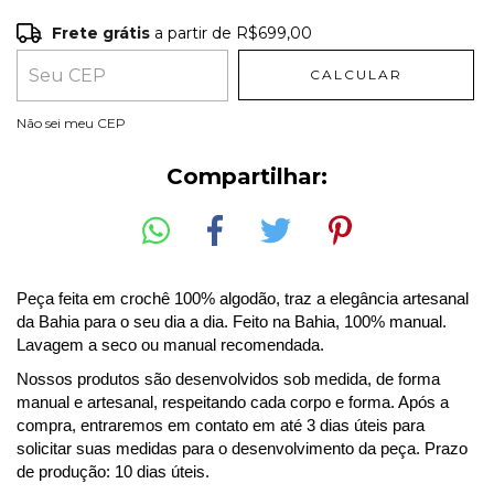
Frete grátis
a partir de
R$699,00
Frete grátis
R$699,00
CALCULAR
Entregas para o CEP:
ALTERAR CEP
Não sei meu CEP
Compartilhar:
Peça feita em crochê 100% algodão
, traz a elegância artesanal
da Bahia para o seu dia a dia. Feito na Bahia, 100% manual.
Lavagem a seco ou manual recomendada.
Nossos produtos são desenvolvidos sob medida, de forma
manual e artesanal, respeitando cada corpo e forma. Após a
compra, entraremos em contato em até 3 dias úteis para
solicitar suas medidas para o desenvolvimento da peça. Prazo
de produção: 10 dias úteis.