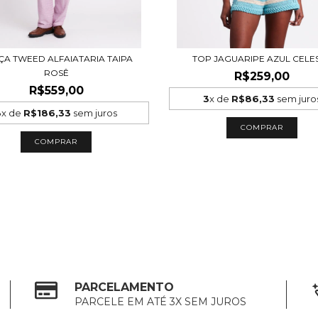
ÇA TWEED ALFAIATARIA TAIPA
TOP JAGUARIPE AZUL CELE
ROSÊ
R$259,00
R$559,00
3
x de
R$86,33
sem juro
3
x de
R$186,33
sem juros
COMPRAR
COMPRAR
PARCELAMENTO
PARCELE EM ATÉ 3X SEM JUROS