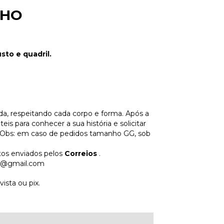
NHO
to e quadril.
a, respeitando cada corpo e forma. Após a
s para conhecer a sua história e solicitar
 Obs: em caso de pedidos tamanho GG, sob
tos enviados pelos
Correios
.
m@gmail.com
sta ou pix.