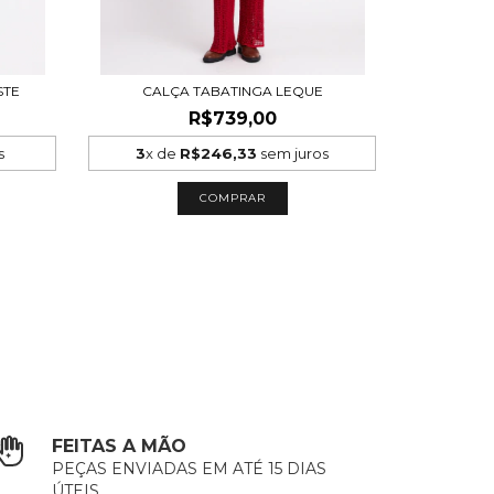
STE
CALÇA TABATINGA LEQUE
R$739,00
s
3
x de
R$246,33
sem juros
COMPRAR
FEITAS A MÃO
PEÇAS ENVIADAS EM ATÉ 15 DIAS
ÚTEIS