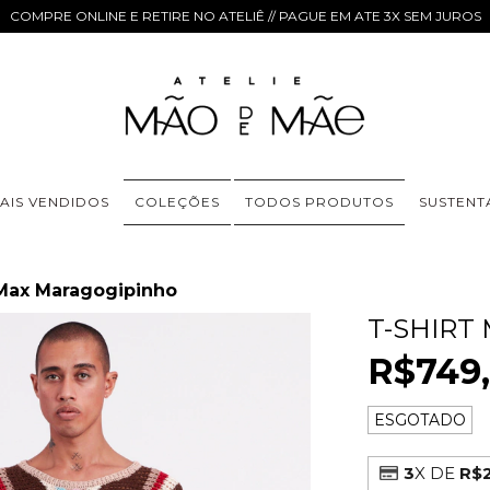
COMPRE ONLINE E RETIRE NO ATELIÊ // PAGUE EM ATE 3X SEM JUROS
AIS VENDIDOS
COLEÇÕES
TODOS PRODUTOS
SUSTENT
 Max Maragogipinho
T-SHIRT
R$749
ESGOTADO
3
X DE
R$