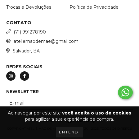
Trocas e Devoluções
Política de Privacidade
CONTATO
(71) 991278190
ateliemaodemae@gmail.com
Salvador, BA
REDES SOCIAIS
NEWSLETTER
Ao navegar por este site
você aceita o uso de cookies
para agilizar a sua experiência de compra.
COPYRIGHT ATELIÊ MÃO DE MÃE - 53266887000120 - 2026. TODOS OS DIREITOS
ENTENDI
RESERVADOS.