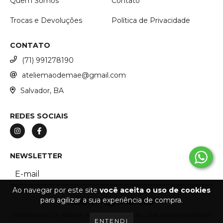
Quem Somos
Contato
Trocas e Devoluções
Política de Privacidade
CONTATO
(71) 991278190
ateliemaodemae@gmail.com
Salvador, BA
REDES SOCIAIS
NEWSLETTER
Ao navegar por este site
você aceita o uso de cookies
para agilizar a sua experiência de compra.
COPYRIGHT ATELIÊ MÃO DE MÃE - 53266887000120 - 2026. TODOS OS DIREITOS
ENTENDI