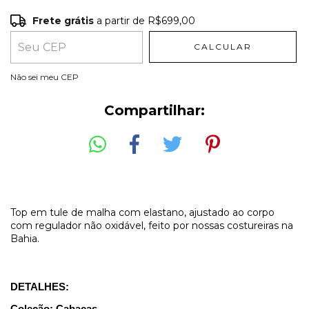
Frete grátis
a partir de
R$699,00
Frete grátis
R$699,00
CALCULAR
Entregas para o CEP:
ALTERAR CEP
Não sei meu CEP
Compartilhar:
Top em tule de malha com elastano, ajustado ao corpo
com regulador não oxidável, feito por nossas costureiras na
Bahia.
DETALHES:
Coleção: Cabaças