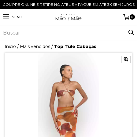
COMPRE ONLINE E RETIRE NO ATELIÊ // PAGUE EM ATE 3X SEM JUROS
MENU
0
Início
/
Mais vendidos
/
Top Tule Cabaças