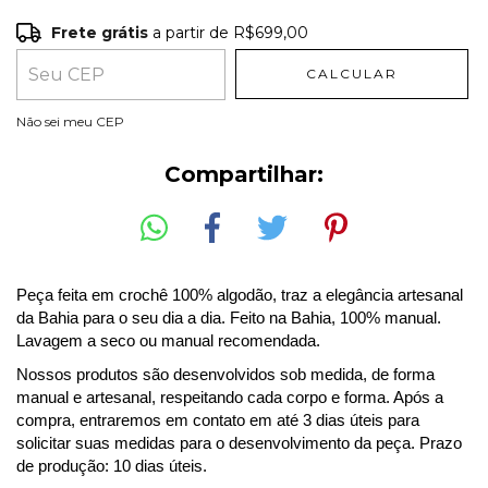
Frete grátis
a partir de
R$699,00
Frete grátis
R$699,00
CALCULAR
Entregas para o CEP:
ALTERAR CEP
Não sei meu CEP
Compartilhar:
Peça feita em crochê 100% algodão
, traz a elegância artesanal
da Bahia para o seu dia a dia. Feito na Bahia, 100% manual.
Lavagem a seco ou manual recomendada.
Nossos produtos são desenvolvidos sob medida, de forma
manual e artesanal, respeitando cada corpo e forma. Após a
compra, entraremos em contato em até 3 dias úteis para
solicitar suas medidas para o desenvolvimento da peça. Prazo
de produção: 10 dias úteis.