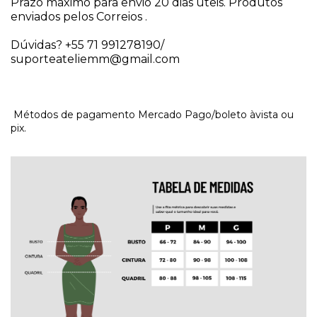
Prazo máximo para envio 20 dias úteis. Produtos 
enviados pelos Correios . 
Dúvidas? +55 71 991278190/ 
suporteateliemm@gmail.com
Métodos de pagamento Mercado Pago/boleto àvista ou
pix.