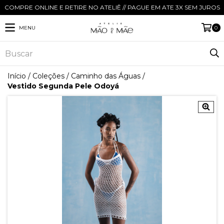
COMPRE ONLINE E RETIRE NO ATELIÊ // PAGUE EM ATE 3X SEM JUROS
MENU
0
Início
/
Coleções
/
Caminho das Águas
/
Vestido Segunda Pele Odoyá