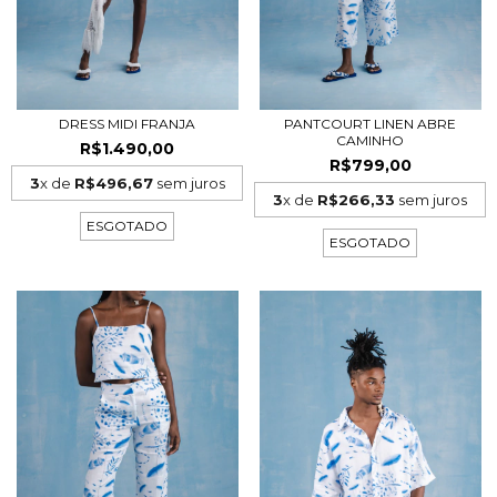
DRESS MIDI FRANJA
PANTCOURT LINEN ABRE
CAMINHO
R$1.490,00
R$799,00
3
x de
R$496,67
sem juros
3
x de
R$266,33
sem juros
ESGOTADO
ESGOTADO