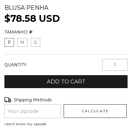
BLUSA PENHA
$78.58 USD
TAMANHO:
P
P
M
G
QUANTITY
Shipping for zipcode:
CHANGE ZIPCODE
Shipping Methods
CALCULATE
I don't know my zipcode