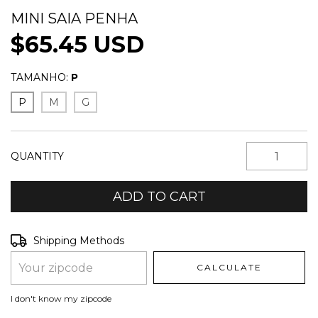
MINI SAIA PENHA
$65.45 USD
TAMANHO:
P
P
M
G
QUANTITY
Shipping for zipcode:
CHANGE ZIPCODE
Shipping Methods
CALCULATE
I don't know my zipcode