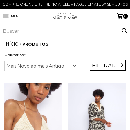
COMPRE ONLINE E RETIRE NO ATELIÊ // PAGUE EM ATE 3X SEM JUROS
MENU
0
INÍCIO
/
PRODUTOS
Ordenar por:
FILTRAR