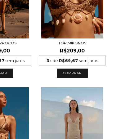
ARROCOS
TOP MIKONOS
9,00
R$209,00
67
sem juros
3
x de
R$69,67
sem juros
RAR
COMPRAR