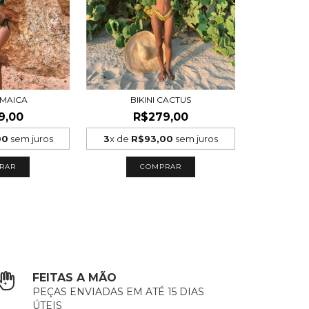
AMAICA
BIKINI CACTUS
9,00
R$279,00
00
sem juros
3
x de
R$93,00
sem juros
RAR
COMPRAR
FEITAS A MÃO
PEÇAS ENVIADAS EM ATÉ 15 DIAS
ÚTEIS