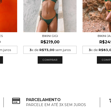
ES
BIKINI GIGI
BIKINI J
0
R$219,00
R$24
m juros
3
x de
R$73,00
sem juros
3
x de
R$83,
COMPRAR
COMP
PARCELAMENTO
PARCELE EM ATÉ 3X SEM JUROS