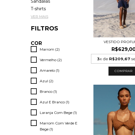
Sandálias
T-shirts
VER MAIS
FILTROS
VESTIDO PROF
COR
R$629,0
Marrom (2)
3
x de
R$209,67
se
Vermelho (2)
Amarelo (1)
COMPRAR
Azul (2)
Branco (1)
Azul E Branco (1)
Laranja Com Bege (1)
Marrom Com Verde E
Bege (1)