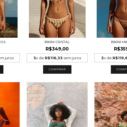
COS
BIKINI CRISTAL
BIKINI 
R$349,00
R$35
m juros
3
x de
R$116,33
sem juros
3
x de
R$119,
COMPRAR
COMP