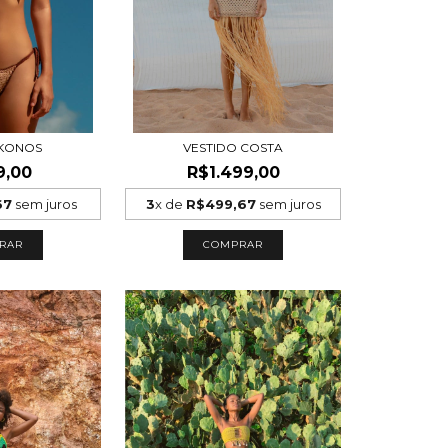
MIKONOS
VESTIDO COSTA
9,00
R$1.499,00
67
sem juros
3
x de
R$499,67
sem juros
RAR
COMPRAR