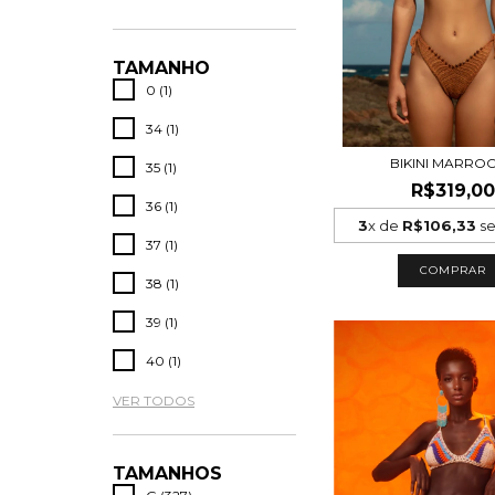
TAMANHO
0 (1)
34 (1)
BIKINI MARRO
35 (1)
R$319,00
36 (1)
3
x de
R$106,33
se
37 (1)
COMPRAR
38 (1)
39 (1)
40 (1)
VER TODOS
TAMANHOS