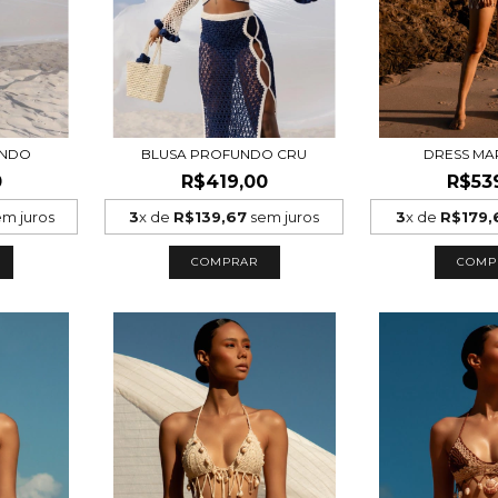
UNDO
BLUSA PROFUNDO CRU
DRESS M
0
R$419,00
R$53
m juros
3
x de
R$139,67
sem juros
3
x de
R$179,
COMPRAR
COMP