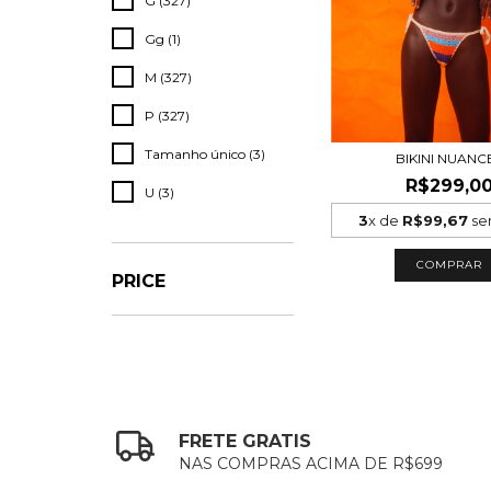
G (327)
Gg (1)
M (327)
P (327)
Tamanho único (3)
BIKINI NUANC
R$299,0
U (3)
3
x de
R$99,67
se
COMPRAR
PRICE
FRETE GRATIS
NAS COMPRAS ACIMA DE R$699